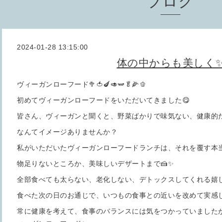
ブログ
2024-01-28 13:15:00
体の中からも美しく
ヴィーガンローフード🥦🍅🍆🥑🫛🥬🌽🫑
初めてヴィーガンローフードをいただいてきました😋
皆さん、ヴィーガンと聞くと、野菜ばかりで味気ない、健康的
なんてイメージありませんか？
私がいただいたヴィーガンローフードランチは、それを覆す本
物足りないところか、美味しいデザートまで🍰✨
全部食べても太らない、老化しない、デトックスしてくれる嬉し
食べた次の日のお通じで、いつもの食事との近いを改めて実感し
常に健康を考えて、食事のバランスには気をつかっていました