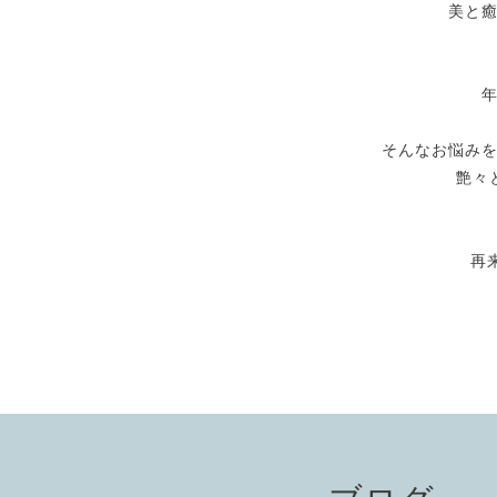
美と
そんなお悩み
艶々
再